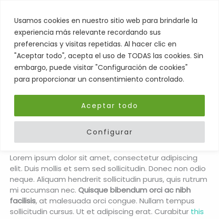
Ir
al
Usamos cookies en nuestro sitio web para brindarle la
contenido
experiencia más relevante recordando sus
preferencias y visitas repetidas. Al hacer clic en
"Aceptar todo", acepta el uso de TODAS las cookies. Sin
embargo, puede visitar "Configuración de cookies"
para proporcionar un consentimiento controlado.
Skills That You Can Learn In
Aceptar todo
The Real Estate Market
Configurar
Deja un comentario
/
Business
/ Por
Admin
Lorem ipsum dolor sit amet, consectetur adipiscing
elit. Duis mollis et sem sed sollicitudin. Donec non odio
neque. Aliquam hendrerit sollicitudin purus, quis rutrum
mi accumsan nec.
Quisque bibendum orci ac nibh
facilisis
, at malesuada orci congue. Nullam tempus
sollicitudin cursus. Ut et adipiscing erat. Curabitur
this