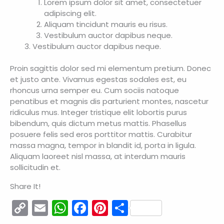
Lorem ipsum dolor sit amet, consectetuer
adipiscing elit.
Aliquam tincidunt mauris eu risus.
Vestibulum auctor dapibus neque.
Vestibulum auctor dapibus neque.
Proin sagittis dolor sed mi elementum pretium. Donec
et justo ante. Vivamus egestas sodales est, eu
rhoncus urna semper eu. Cum sociis natoque
penatibus et magnis dis parturient montes, nascetur
ridiculus mus. Integer tristique elit lobortis purus
bibendum, quis dictum metus mattis. Phasellus
posuere felis sed eros porttitor mattis. Curabitur
massa magna, tempor in blandit id, porta in ligula.
Aliquam laoreet nisl massa, at interdum mauris
sollicitudin et.
Share It!
C
E
W
F
Pi
C
o
m
h
a
nt
o