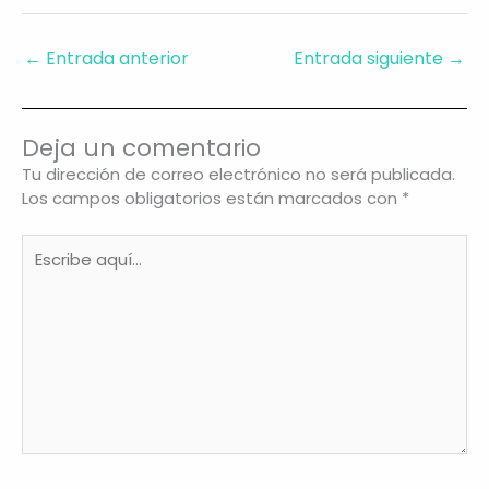
p
ai
a
c
er
m
y
l
ts
e
e
p
←
Entrada anterior
Entrada siguiente
→
Li
A
b
st
ar
n
p
o
tir
Deja un comentario
k
p
o
Tu dirección de correo electrónico no será publicada.
k
Los campos obligatorios están marcados con
*
Escribe
aquí...