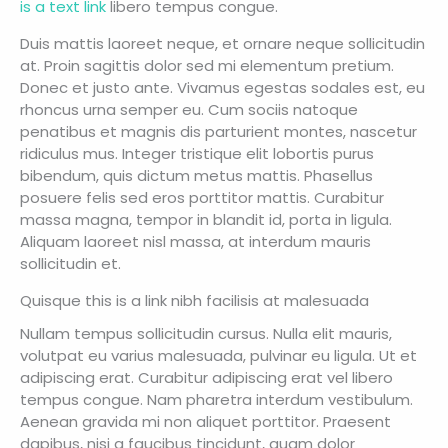
is a text link
libero tempus congue.
Duis mattis laoreet neque, et ornare neque sollicitudin
at. Proin sagittis dolor sed mi elementum pretium.
Donec et justo ante. Vivamus egestas sodales est, eu
rhoncus urna semper eu. Cum sociis natoque
penatibus et magnis dis parturient montes, nascetur
ridiculus mus. Integer tristique elit lobortis purus
bibendum, quis dictum metus mattis. Phasellus
posuere felis sed eros porttitor mattis. Curabitur
massa magna, tempor in blandit id, porta in ligula.
Aliquam laoreet nisl massa, at interdum mauris
sollicitudin et.
Quisque this is a link nibh facilisis at malesuada
Nullam tempus sollicitudin cursus. Nulla elit mauris,
volutpat eu varius malesuada, pulvinar eu ligula. Ut et
adipiscing erat. Curabitur adipiscing erat vel libero
tempus congue. Nam pharetra interdum vestibulum.
Aenean gravida mi non aliquet porttitor. Praesent
dapibus, nisi a faucibus tincidunt, quam dolor