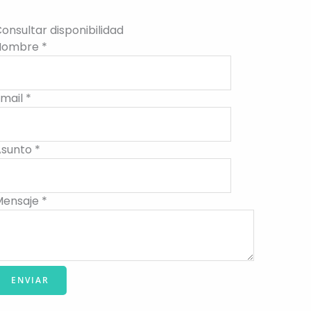
onsultar disponibilidad
Nombre
*
Email
*
Asunto
*
Mensaje
*
ENVIAR