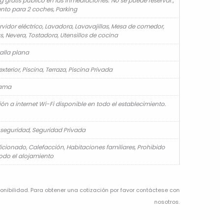
g gratis público en las inmediaciones. No se puede reservar.,
to para 2 coches, Parking
rvidor eléctrico, Lavadora, Lavavajillas, Mesa de comedor,
, Nevera, Tostadora, Utensillos de cocina
alla plana
exterior, Piscina, Terraza, Piscina Privada
cama
ón a internet Wi-Fi disponible en todo el establecimiento.
seguridad, Seguridad Privada
icionado, Calefacción, Habitaciones familiares, Prohibido
odo el alojamiento
nibilidad. Para obtener una cotización por favor contáctese con
nosotros.