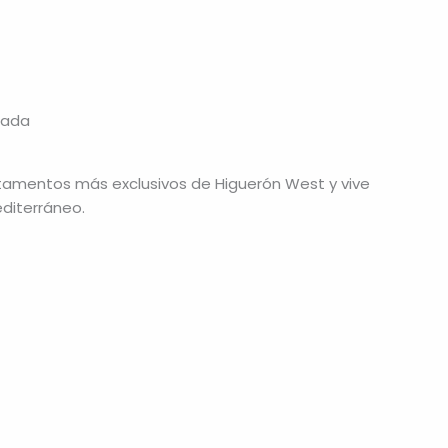
zada
rtamentos más exclusivos de Higuerón West y vive
editerráneo.