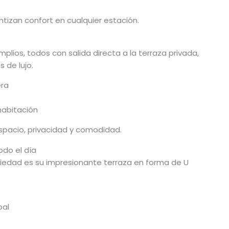
ntizan confort en cualquier estación.
lios, todos con salida directa a la terraza privada,
 de lujo.
era
habitación
spacio, privacidad y comodidad.
odo el día
piedad es su impresionante terraza en forma de U
pal