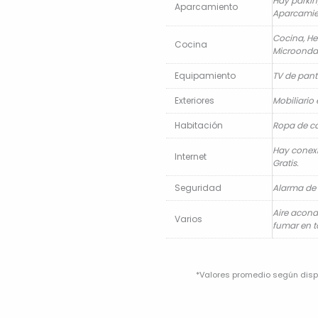
Hay parkin
Aparcamiento
Aparcamien
Cocina, He
Cocina
Microondas
Equipamiento
TV de pant
Exteriores
Mobiliario 
Habitación
Ropa de 
Hay conexi
Internet
Gratis.
Seguridad
Alarma de 
Aire acond
Varios
fumar en t
*Valores promedio según dispo